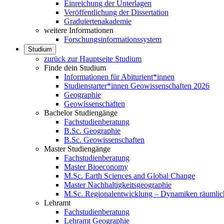
Einreichung der Unterlagen
Veröffentlichung der Dissertation
Graduiertenakademie
weitere Informationen
Forschungsinformationssystem
Studium
zurück zur Hauptseite Studium
Finde dein Studium
Informationen für Abiturient*innen
Studienstarter*innen Geowissenschaften 2026
Geographie
Geowissenschaften
Bachelor Studiengänge
Fachstudienberatung
B.Sc. Geographie
B.Sc. Geowissenschaften
Master Studiengänge
Fachstudienberatung
Master Bioeconomy
M.Sc. Earth Sciences and Global Change
Master Nachhaltigkeitsgeographie
M.Sc. Regionalentwicklung – Dynamiken räumlich
Lehramt
Fachstudienberatung
Lehramt Geographie