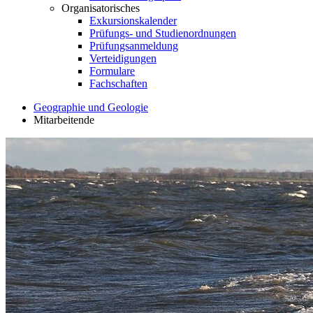
Organisatorisches
Exkursionskalender
Prüfungs- und Studienordnungen
Prüfungsanmeldung
Verteidigungen
Formulare
Fachschaften
Geographie und Geologie
Mitarbeitende