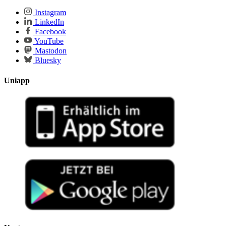
Instagram
LinkedIn
Facebook
YouTube
Mastodon
Bluesky
Uniapp