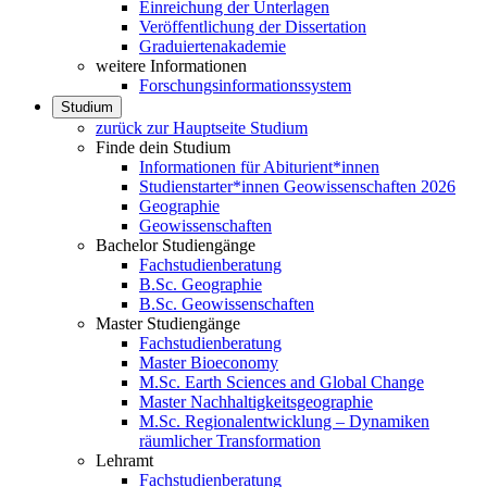
Einreichung der Unterlagen
Veröffentlichung der Dissertation
Graduiertenakademie
weitere Informationen
Forschungsinformationssystem
Studium
zurück zur Hauptseite Studium
Finde dein Studium
Informationen für Abiturient*innen
Studienstarter*innen Geowissenschaften 2026
Geographie
Geowissenschaften
Bachelor Studiengänge
Fachstudienberatung
B.Sc. Geographie
B.Sc. Geowissenschaften
Master Studiengänge
Fachstudienberatung
Master Bioeconomy
M.Sc. Earth Sciences and Global Change
Master Nachhaltigkeitsgeographie
M.Sc. Regionalentwicklung – Dynamiken
räumlicher Transformation
Lehramt
Fachstudienberatung