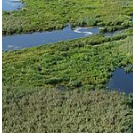
Facebook
YouTube
Mastodon
Bluesky
Uniapp
Karte
Campus Innenstadt
Campus Berthold-Beitz-Platz
Campus