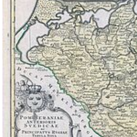
Einrichtungen A bis Z
Zuständigkeiten A bis Z
Universitätsmedizin
Sprachenzentrum
Stellenangebote
Satzungen & Formulare
Uniladen
Studierende
Selbstbedienungsportal
Vorlesungsverzeichnisse
Sprachenportal
Termine und Fristen
Prüfungs- und Studienordnungen
Alle Studienfächer
Zentrale Studienberatung
Studierendensekretariat
Zentrales Prüfungsamt
Studierendenportal
Service
Webmailer und Accounts