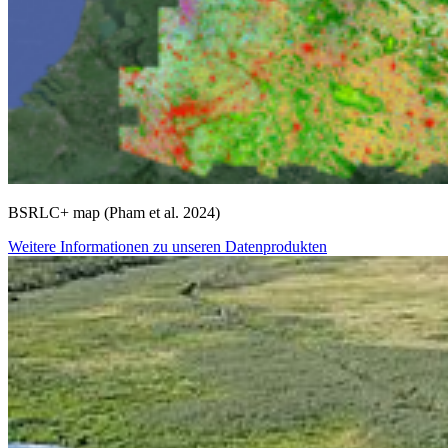
BSRLC+ map (Pham et al. 2024)
Weitere Informationen zu unseren Datenprodukten
Weiter
Go to slide 1
Go to slide 2
Go to slide 3
Soziale Medien
Instagram
LinkedIn