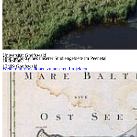
Soldmannstraße
Campus Loefflerstraße
Campus Innenstadt
Campus Berthold-Beitz-Platz
Campus Soldmannstraße
Campus Loefflerstraße
Kontakt
Universität Greifswald
Drohnenbild eines unserer Studiengebiete im Peenetal
Domstraße 11
17489 Greifswald
Weitere Informationen zu unseren Projekten
Telefon +49 3834 420 0
Telefax +49 3834 420 1105
Uni Greifswald
News
Veranstaltungskalender
Telefonsuche
Organigramm