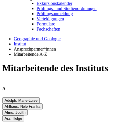
Exkursionskalender
Prüfungs- und Studienordnungen
Prüfungsanmeldung
Verteidigungen
Formulare
Fachschaften
Geographie und Geologie
Institut
Ansprechpartner*innen
Mitarbeitende A-Z
Mitarbeitende des Instituts
A
Adolph, Marie-Luise
Ahlhaus, Nele Franka
Dr. Marie-Luise Adolph
Alms, Judith
Wissenschaftliche Mitarbeiterin am Lehrstuhl für Physische Geograph
Nele Franka Ahlhaus
Arz, Helge
Judith Alms
Telefon +49 3834 420 4516
Doktorandin am Lehrstuhl für Allgemeine Geologie
Wissenschaftliche Mitarbeiterin am Lehrstuhl für
Humangeographie