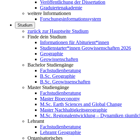
Veröffentlichung der Dissertation
Graduiertenakademie
weitere Informationen
Forschungsinformationssystem
Studium
zurück zur Hauptseite Studium
Finde dein Studium
Informationen für Abiturient*innen
Studienstarter*innen Geowissenschaften 2026
Geographie
Geowissenschaften
Bachelor Studiengänge
Fachstudienberatung
B.Sc. Geographie
B.Sc. Geowissenschaften
Master Studiengänge
Fachstudienberatung
Master Bioeconomy
M.Sc. Earth Sciences and Global Change
Master Nachhaltigkeitsgeographie
M.Sc. Regionalentwicklung – Dynamiken räumlich
Lehramt
Fachstudienberatung
Lehramt Geographie
Organisatorisches