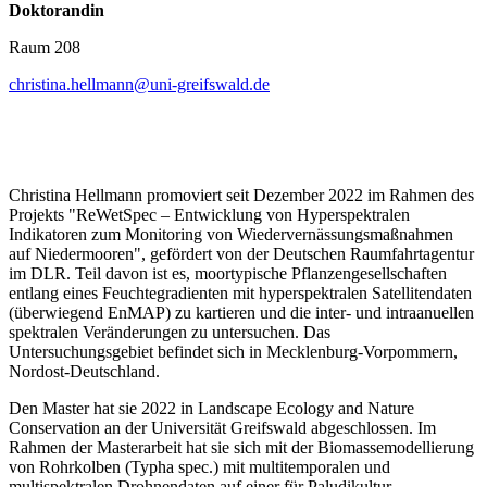
Doktorandin
Raum 208
christina.hellmann
@uni-greifswald
.de
Christina Hellmann promoviert seit Dezember 2022 im Rahmen des
Projekts "ReWetSpec – Entwicklung von Hyperspektralen
Indikatoren zum Monitoring von Wiedervernässungsmaßnahmen
auf Niedermooren", gefördert von der Deutschen Raumfahrtagentur
im DLR. Teil davon ist es, moortypische Pflanzengesellschaften
entlang eines Feuchtegradienten mit hyperspektralen Satellitendaten
(überwiegend EnMAP) zu kartieren und die inter- und intraanuellen
spektralen Veränderungen zu untersuchen. Das
Untersuchungsgebiet befindet sich in Mecklenburg-Vorpommern,
Nordost-Deutschland.
Den Master hat sie 2022 in Landscape Ecology and Nature
Conservation an der Universität Greifswald abgeschlossen. Im
Rahmen der Masterarbeit hat sie sich mit der Biomassemodellierung
von Rohrkolben (Typha spec.) mit multitemporalen und
multispektralen Drohnendaten auf einer für Paludikultur