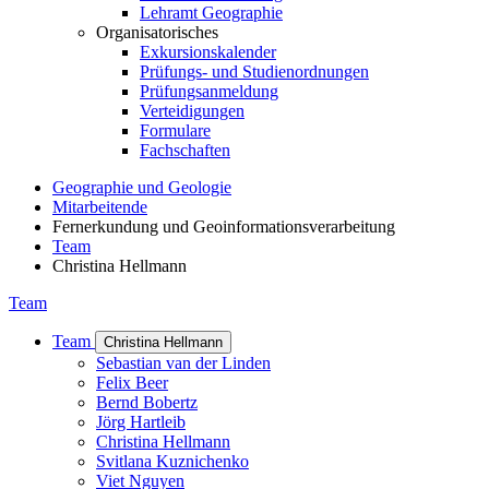
Lehramt Geographie
Organisatorisches
Exkursionskalender
Prüfungs- und Studienordnungen
Prüfungsanmeldung
Verteidigungen
Formulare
Fachschaften
Geographie und Geologie
Mitarbeitende
Fernerkundung und Geoinformationsverarbeitung
Team
Christina Hellmann
Team
Team
Christina Hellmann
Sebastian van der Linden
Felix Beer
Bernd Bobertz
Jörg Hartleib
Christina Hellmann
Svitlana Kuznichenko
Viet Nguyen