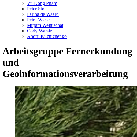
Vu Dong Pham
Peter Stoll
Farina de Waard
Petra Wiese
Mirjam Weituschat
Cody Watzig
Andrii Kuznichenko
Arbeitsgruppe Fernerkundung
und
Geoinformationsverarbeitung