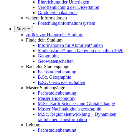
Einreichung der Unterlagen
Veröffentlichung der Dissertation
Graduiertenakademie
weitere Informationen
Forschungsinformationssystem
Studium
zurück zur Hauptseite Studium
Finde dein Studium
Informationen für Abiturient*innen
Studienstarter*innen Geowissenschaften 2026
Geographie
Geowissenschaften
Bachelor Studiengänge
Fachstudienberatung
B.Sc. Geographie
B.Sc. Geowissenschaften
Master Studiengänge
Fachstudienberatung
Master Bioeconomy
M.Sc. Earth Sciences and Global Change
Master Nachhaltigkeitsgeographie
M.Sc. Regionalentwicklung – Dynamiken
räumlicher Transformation
Lehramt
Fachstudienberatung