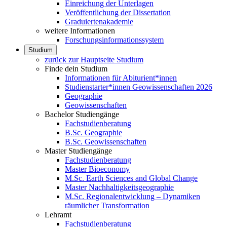
Einreichung der Unterlagen
Veröffentlichung der Dissertation
Graduiertenakademie
weitere Informationen
Forschungsinformationssystem
Studium
zurück zur Hauptseite Studium
Finde dein Studium
Informationen für Abiturient*innen
Studienstarter*innen Geowissenschaften 2026
Geographie
Geowissenschaften
Bachelor Studiengänge
Fachstudienberatung
B.Sc. Geographie
B.Sc. Geowissenschaften
Master Studiengänge
Fachstudienberatung
Master Bioeconomy
M.Sc. Earth Sciences and Global Change
Master Nachhaltigkeitsgeographie
M.Sc. Regionalentwicklung – Dynamiken
räumlicher Transformation
Lehramt
Fachstudienberatung