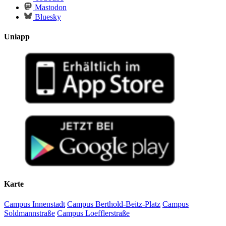
Mastodon
Bluesky
Uniapp
Karte
Campus Innenstadt
Campus Berthold-Beitz-Platz
Campus
Soldmannstraße
Campus Loefflerstraße