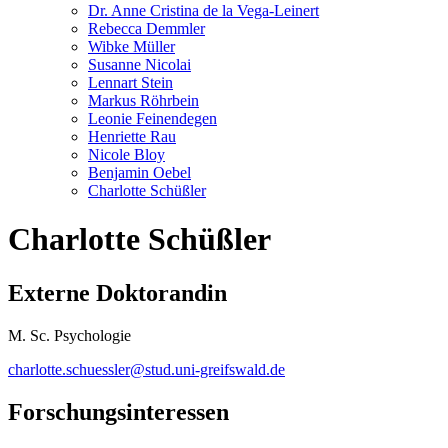
Dr. Anne Cristina de la Vega-Leinert
Rebecca Demmler
Wibke Müller
Susanne Nicolai
Lennart Stein
Markus Röhrbein
Leonie Feinendegen
Henriette Rau
Nicole Bloy
Benjamin Oebel
Charlotte Schüßler
Charlotte Schüßler
Externe Doktorandin
M. Sc. Psychologie
charlotte.schuessler
@stud.uni-greifswald
.de
Forschungsinteressen