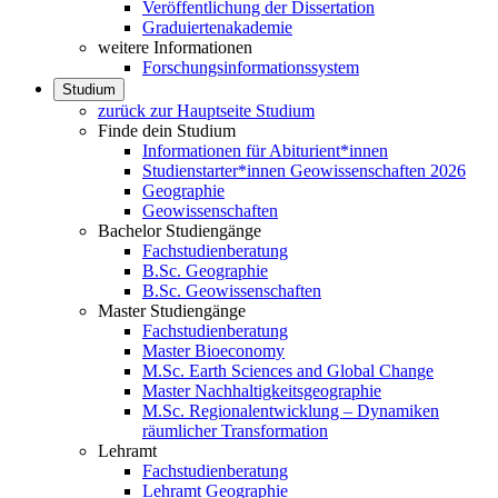
Veröffentlichung der Dissertation
Graduiertenakademie
weitere Informationen
Forschungsinformationssystem
Studium
zurück zur Hauptseite Studium
Finde dein Studium
Informationen für Abiturient*innen
Studienstarter*innen Geowissenschaften 2026
Geographie
Geowissenschaften
Bachelor Studiengänge
Fachstudienberatung
B.Sc. Geographie
B.Sc. Geowissenschaften
Master Studiengänge
Fachstudienberatung
Master Bioeconomy
M.Sc. Earth Sciences and Global Change
Master Nachhaltigkeitsgeographie
M.Sc. Regionalentwicklung – Dynamiken
räumlicher Transformation
Lehramt
Fachstudienberatung
Lehramt Geographie