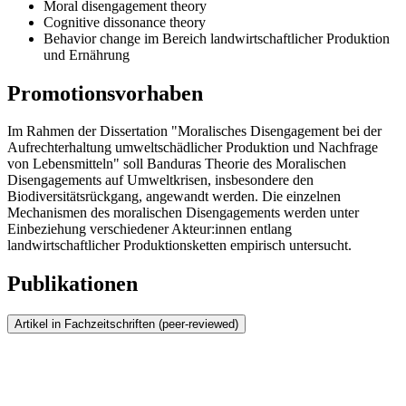
Moral disengagement theory
Cognitive dissonance theory
Behavior change im Bereich landwirtschaftlicher Produktion
und Ernährung
Promotionsvorhaben
Im Rahmen der Dissertation "Moralisches Disengagement bei der
Aufrechterhaltung umweltschädlicher Produktion und Nachfrage
von Lebensmitteln" soll Banduras Theorie des Moralischen
Disengagements auf Umweltkrisen, insbesondere den
Biodiversitätsrückgang, angewandt werden. Die einzelnen
Mechanismen des moralischen Disengagements werden unter
Einbeziehung verschiedener Akteur:innen entlang
landwirtschaftlicher Produktionsketten empirisch untersucht.
Publikationen
Artikel in Fachzeitschriften (peer-reviewed)
Schüssler, C.
, Nicolai, S., Stoll-Kleemann, S., & Bartkowski, B.
(2024). Moral disengagement in the media discourses on meat and
dairy production systems.
Appetite
. 107269.
https://doi.org/10.1016/j.appet.2024.107269