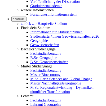
Veröffentlichung der Dissertation
Graduiertenakademie
weitere Informationen
Forschungsinformationssystem
Studium
zurück zur Hauptseite Studium
Finde dein Studium
Informationen für Abiturient*innen
Studienstarter*innen Geowissenschaften 2026
Geographie
Geowissenschaften
Bachelor Studiengänge
Fachstudienberatung
B.Sc. Geographie
B.Sc. Geowissenschaften
Master Studiengänge
Fachstudienberatung
Master Bioeconomy
M.Sc. Earth Sciences and Global Change
Master Nachhaltigkeitsgeographie
M.Sc. Regionalentwicklung – Dynamiken
räumlicher Transformation
Lehramt
Fachstudienberatung
Lehramt Geographie