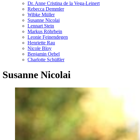
Dr. Anne Cristina de la Vega-Leinert
Rebecca Demmler
Wibke Müller
Susanne Nicolai
Lennart Stein
Markus Röhrbein
Leonie Feinendegen
Henriette Rau
Nicole Bloy
Benjamin Oebel
Charlotte Schüßler
Susanne Nicolai