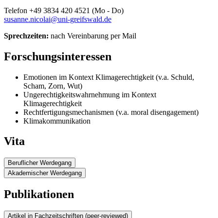
Telefon +49 3834 420 4521 (Mo - Do)
susanne.nicolai
@uni-greifswald
.de
Sprechzeiten:
nach Vereinbarung per Mail
Forschungsinteressen
Emotionen im Kontext Klimagerechtigkeit (v.a. Schuld,
Scham, Zorn, Wut)
Ungerechtigkeitswahrnehmung im Kontext
Klimagerechtigkeit
Rechtfertigungsmechanismen (v.a. moral disengagement)
Klimakommunikation
Vita
Beruflicher Werdegang
Akademischer Werdegang
Approbationsausbildung zur Psychologischen
seit 2022
Psychotherpeutin für Systemische Therapie an der
Promotionsstudium zum Thema "The role of justice
GST Berlin
Publikationen
seit 2020
sensitivity and moral emotions in pro-environmental
behavior"
Wissenschaftliche Mitarbeiterin am Lehrstuhl für
seit 2020
Nachhaltigkeitswissenschaft und angewandte
Universität Heidelberg, M.Sc. Psychologie
Artikel in Fachzeitschriften (peer-reviewed)
2017 - 2020