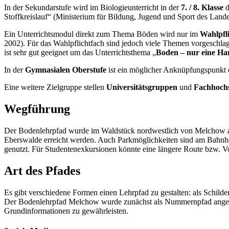
In der Sekundarstufe wird im Biologieunterricht in der
7. / 8. Klasse
d
Stoffkreislauf“ (Ministerium für Bildung, Jugend und Sport des Lan
Ein Unterrichtsmodul direkt zum Thema Böden wird nur im
Wahlpfl
2002). Für das Wahlpflichtfach sind jedoch viele Themen vorgeschla
ist sehr gut geeignet um das Unterrichtsthema „
Boden – nur eine Ha
In der
Gymnasialen Oberstufe
ist ein möglicher Anknüpfungspunkt
Eine weitere Zielgruppe stellen
Universitätsgruppen
und
Fachhoch
Wegführung
Der Bodenlehrpfad wurde im Waldstück nordwestlich von Melchow an
Eberswalde erreicht werden. Auch Parkmöglichkeiten sind am Bahnh
genutzt. Für Studentenexkursionen könnte eine längere Route bzw. V
Art des Pfades
Es gibt verschiedene Formen einen Lehrpfad zu gestalten: als Schild
Der Bodenlehrpfad Melchow wurde zunächst als Nummernpfad angeleg
Grundinformationen zu gewährleisten.