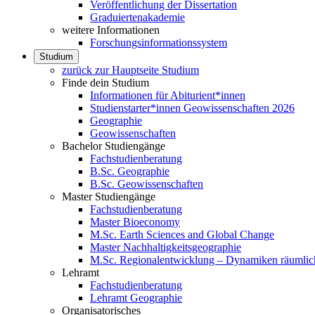
Veröffentlichung der Dissertation
Graduiertenakademie
weitere Informationen
Forschungsinformationssystem
Studium
zurück zur Hauptseite Studium
Finde dein Studium
Informationen für Abiturient*innen
Studienstarter*innen Geowissenschaften 2026
Geographie
Geowissenschaften
Bachelor Studiengänge
Fachstudienberatung
B.Sc. Geographie
B.Sc. Geowissenschaften
Master Studiengänge
Fachstudienberatung
Master Bioeconomy
M.Sc. Earth Sciences and Global Change
Master Nachhaltigkeitsgeographie
M.Sc. Regionalentwicklung – Dynamiken räumlich
Lehramt
Fachstudienberatung
Lehramt Geographie
Organisatorisches