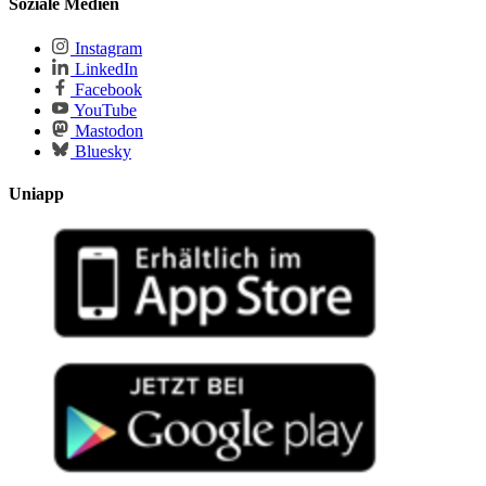
Soziale Medien
Instagram
LinkedIn
Facebook
YouTube
Mastodon
Bluesky
Uniapp