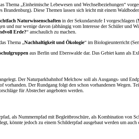
as Thema „Einheimische Lebewesen und Wechselbeziehungen“ vorgest
des Brandenburg). Diese Themen lassen sich leicht mit einem Waldbod
ichtfach Naturwissenschaften
in der Sekundarstufe I vorgeschlagen 
gen und nur wenige davon (abhängig vom Interesse der Schüler und Wi
ndvoll Erde?
“ anschaulich zu machen.
 das Thema „
Nachhaltigkeit und Ökologie
“ im Biologieunterricht (Se
schulgruppen
aus Berlin und Eberswalde dar. Das Gebiet kann als Ex
gelegt. Der Naturparkbahnhof Melchow soll als Ausgangs- und Endpu
of vorhanden. Der Rundgang folgt den schon vorhandenen Wegen. Teil
orschläge für Abstecher angeboten werden.
erpfad, als Nummernpfad mit Begleitbroschüre, als Kombination von Sch
t, könnte jedoch zu einem Schilderpfad ausgebaut werden um auch oh