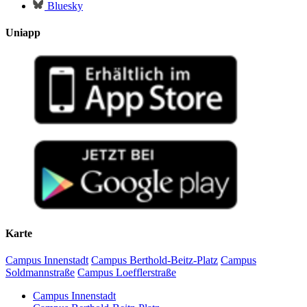
Bluesky
Uniapp
Karte
Campus Innenstadt
Campus Berthold-Beitz-Platz
Campus
Soldmannstraße
Campus Loefflerstraße
Campus Innenstadt