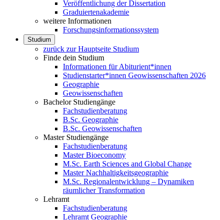
Veröffentlichung der Dissertation
Graduiertenakademie
weitere Informationen
Forschungsinformationssystem
Studium
zurück zur Hauptseite Studium
Finde dein Studium
Informationen für Abiturient*innen
Studienstarter*innen Geowissenschaften 2026
Geographie
Geowissenschaften
Bachelor Studiengänge
Fachstudienberatung
B.Sc. Geographie
B.Sc. Geowissenschaften
Master Studiengänge
Fachstudienberatung
Master Bioeconomy
M.Sc. Earth Sciences and Global Change
Master Nachhaltigkeitsgeographie
M.Sc. Regionalentwicklung – Dynamiken
räumlicher Transformation
Lehramt
Fachstudienberatung
Lehramt Geographie