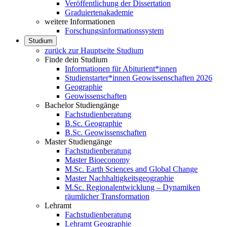
Veröffentlichung der Dissertation
Graduiertenakademie
weitere Informationen
Forschungsinformationssystem
Studium
zurück zur Hauptseite Studium
Finde dein Studium
Informationen für Abiturient*innen
Studienstarter*innen Geowissenschaften 2026
Geographie
Geowissenschaften
Bachelor Studiengänge
Fachstudienberatung
B.Sc. Geographie
B.Sc. Geowissenschaften
Master Studiengänge
Fachstudienberatung
Master Bioeconomy
M.Sc. Earth Sciences and Global Change
Master Nachhaltigkeitsgeographie
M.Sc. Regionalentwicklung – Dynamiken
räumlicher Transformation
Lehramt
Fachstudienberatung
Lehramt Geographie