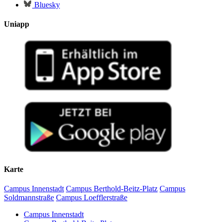
Bluesky
Uniapp
Karte
Campus Innenstadt
Campus Berthold-Beitz-Platz
Campus
Soldmannstraße
Campus Loefflerstraße
Campus Innenstadt