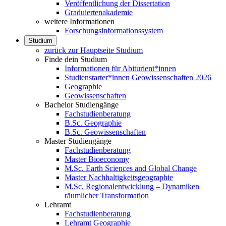
Veröffentlichung der Dissertation
Graduiertenakademie
weitere Informationen
Forschungsinformationssystem
Studium
zurück zur Hauptseite Studium
Finde dein Studium
Informationen für Abiturient*innen
Studienstarter*innen Geowissenschaften 2026
Geographie
Geowissenschaften
Bachelor Studiengänge
Fachstudienberatung
B.Sc. Geographie
B.Sc. Geowissenschaften
Master Studiengänge
Fachstudienberatung
Master Bioeconomy
M.Sc. Earth Sciences and Global Change
Master Nachhaltigkeitsgeographie
M.Sc. Regionalentwicklung – Dynamiken
räumlicher Transformation
Lehramt
Fachstudienberatung
Lehramt Geographie