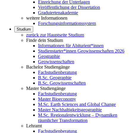
Einreichung der Unterlagen
Veröffentlichung der Dissertation
Graduiertenakademie
weitere Informationen
Forschungsinformationssystem
Studium
zurück zur Hauptseite Studium
Finde dein Studium
Informationen für Abiturient*innen
Studienstarter*innen Geowissenschaften 2026
Geographie
Geowissenschaften
Bachelor Studiengänge
Fachstudienberatung
B.Sc. Geographie
B.Sc. Geowissenschaften
Master Studiengänge
Fachstudienberatung
Master Bioeconomy
M.Sc. Earth Sciences and Global Change
Master Nachhaltigkeitsgeographie
M.Sc. Regionalentwicklung – Dynamiken
räumlicher Transformation
Lehramt
Fachstudienberatung