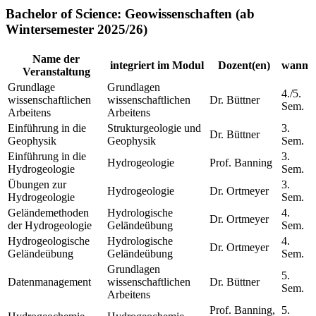
Bachelor of Science: Geowissenschaften (ab
Wintersemester 2025/26)
Name der
integriert im Modul
Dozent(en)
wann
Veranstaltung
Grundlage
Grundlagen
4./5.
wissenschaftlichen
wissenschaftlichen
Dr. Büttner
Sem.
Arbeitens
Arbeitens
Einführung in die
Strukturgeologie und
3.
Dr. Büttner
Geophysik
Geophysik
Sem.
Einführung in die
3.
Hydrogeologie
Prof. Banning
Hydrogeologie
Sem.
Übungen zur
3.
Hydrogeologie
Dr. Ortmeyer
Hydrogeologie
Sem.
Geländemethoden
Hydrologische
4.
Dr. Ortmeyer
der Hydrogeologie
Geländeübung
Sem.
Hydrogeologische
Hydrologische
4.
Dr. Ortmeyer
Geländeübung
Geländeübung
Sem.
Grundlagen
5.
Datenmanagement
wissenschaftlichen
Dr. Büttner
Sem.
Arbeitens
Prof. Banning,
5.