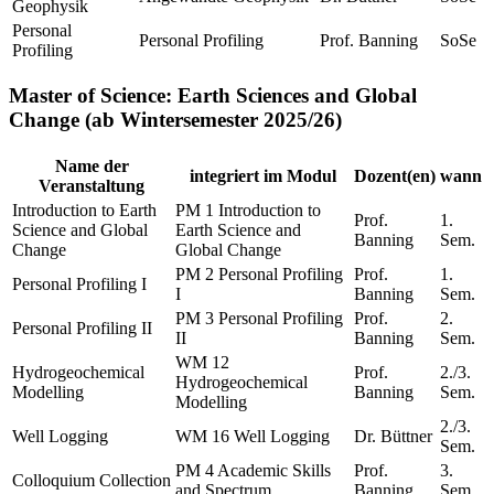
Geophysik
Personal
Personal Profiling
Prof. Banning
SoSe
Profiling
Master of Science: Earth Sciences and Global
Change (ab Wintersemester 2025/26)
Name der
integriert im Modul
Dozent(en)
wann
Veranstaltung
Introduction to Earth
PM 1 Introduction to
Prof.
1.
Science and Global
Earth Science and
Banning
Sem.
Change
Global Change
PM 2 Personal Profiling
Prof.
1.
Personal Profiling I
I
Banning
Sem.
PM 3 Personal Profiling
Prof.
2.
Personal Profiling II
II
Banning
Sem.
WM 12
Hydrogeochemical
Prof.
2./3.
Hydrogeochemical
Modelling
Banning
Sem.
Modelling
2./3.
Well Logging
WM 16 Well Logging
Dr. Büttner
Sem.
PM 4 Academic Skills
Prof.
3.
Colloquium Collection
and Spectrum
Banning
Sem.