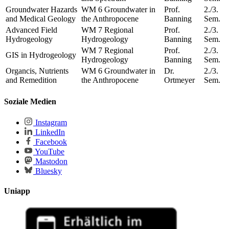
Groundwater Hazards
WM 6 Groundwater in
Prof.
2./3.
and Medical Geology
the Anthropocene
Banning
Sem.
Advanced Field
WM 7 Regional
Prof.
2./3.
Hydrogeology
Hydrogeology
Banning
Sem.
WM 7 Regional
Prof.
2./3.
GIS in Hydrogeology
Hydrogeology
Banning
Sem.
Organcis, Nutrients
WM 6 Groundwater in
Dr.
2./3.
and Remedition
the Anthropocene
Ortmeyer
Sem.
Soziale Medien
Instagram
LinkedIn
Facebook
YouTube
Mastodon
Bluesky
Uniapp