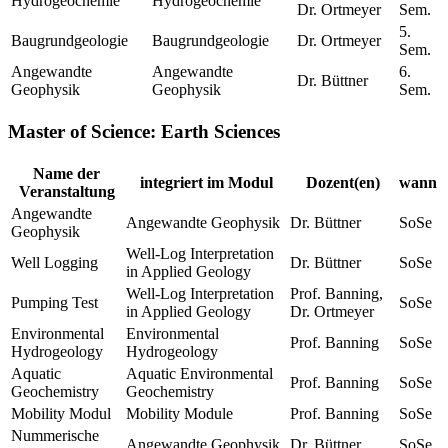
Hydrogeochemie
Hydrogeochemie
Dr. Ortmeyer
Sem.
5.
Baugrundgeologie
Baugrundgeologie
Dr. Ortmeyer
Sem.
Angewandte
Angewandte
6.
Dr. Büttner
Geophysik
Geophysik
Sem.
Master of Science: Earth Sciences
Name der
integriert im Modul
Dozent(en)
wann
Veranstaltung
Angewandte
Angewandte Geophysik
Dr. Büttner
SoSe
Geophysik
Well-Log Interpretation
Well Logging
Dr. Büttner
SoSe
in Applied Geology
Well-Log Interpretation
Prof. Banning,
Pumping Test
SoSe
in Applied Geology
Dr. Ortmeyer
Environmental
Environmental
Prof. Banning
SoSe
Hydrogeology
Hydrogeology
Aquatic
Aquatic Environmental
Prof. Banning
SoSe
Geochemistry
Geochemistry
Mobility Modul
Mobility Module
Prof. Banning
SoSe
Nummerische
Angewandte Geophysik
Dr. Büttner
SoSe