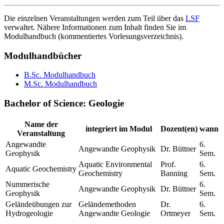
Die einzelnen Veranstaltungen werden zum Teil über das
LSF
verwaltet. Nähere Informationen zum Inhalt finden Sie im
Modulhandbuch (kommentiertes Vorlesungsverzeichnis).
Modulhandbücher
B.Sc. Modulhandbuch
M.Sc. Modulhandbuch
Bachelor of Science: Geologie
Name der
integriert im Modul
Dozent(en)
wann
Veranstaltung
Angewandte
6.
Angewandte Geophysik
Dr. Büttner
Geophysik
Sem.
Aquatic Environmental
Prof.
6.
Aquatic Geochemistry
Geochemistry
Banning
Sem.
Nummerische
6.
Angewandte Geophysik
Dr. Büttner
Geophysik
Sem.
Geländeübungen zur
Geländemethoden
Dr.
6.
Hydrogeologie
Angewandte Geologie
Ortmeyer
Sem.