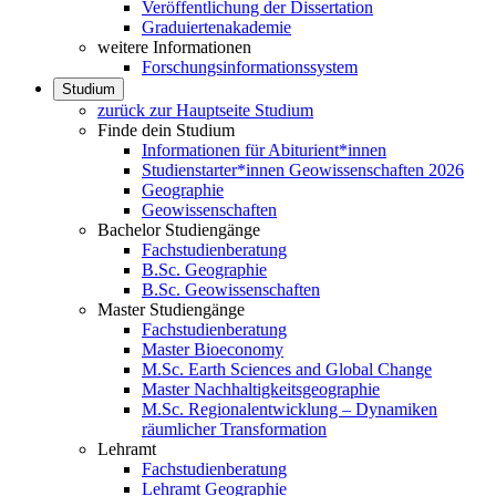
Veröffentlichung der Dissertation
Graduiertenakademie
weitere Informationen
Forschungsinformationssystem
Studium
zurück zur Hauptseite Studium
Finde dein Studium
Informationen für Abiturient*innen
Studienstarter*innen Geowissenschaften 2026
Geographie
Geowissenschaften
Bachelor Studiengänge
Fachstudienberatung
B.Sc. Geographie
B.Sc. Geowissenschaften
Master Studiengänge
Fachstudienberatung
Master Bioeconomy
M.Sc. Earth Sciences and Global Change
Master Nachhaltigkeitsgeographie
M.Sc. Regionalentwicklung – Dynamiken
räumlicher Transformation
Lehramt
Fachstudienberatung
Lehramt Geographie