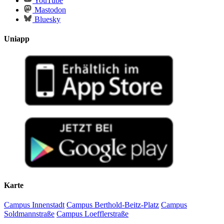
YouTube
Mastodon
Bluesky
Uniapp
Karte
Campus Innenstadt
Campus Berthold-Beitz-Platz
Campus
Soldmannstraße
Campus Loefflerstraße