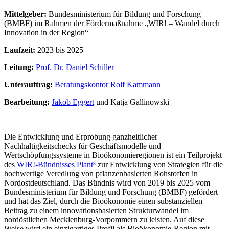
Mittelgeber:
Bundesministerium für Bildung und Forschung
(BMBF) im Rahmen der Fördermaßnahme „WIR! – Wandel durch
Innovation in der Region“
Laufzeit:
2023 bis 2025
Leitung:
Prof. Dr. Daniel Schiller
Unterauftrag:
Beratungskontor Rolf Kammann
Bearbeitung:
Jakob Eggert
und Katja Gallinowski
Die Entwicklung und Erprobung ganzheitlicher
Nachhaltigkeitschecks für Geschäftsmodelle und
Wertschöpfungssysteme in Bioökonomieregionen ist ein Teilprojekt
des
WIR!-Bündnisses Plant³
zur Entwicklung von Strategien für die
hochwertige Veredlung von pflanzenbasierten Rohstoffen in
Nordostdeutschland. Das Bündnis wird von 2019 bis 2025 vom
Bundesministerium für Bildung und Forschung (BMBF) gefördert
und hat das Ziel, durch die Bioökonomie einen substanziellen
Beitrag zu einem innovationsbasierten Strukturwandel im
nordöstlichen Mecklenburg-Vorpommern zu leisten. Auf diese
Weise wird ein einzigartiges Profil als Bioökonomie-Region mit