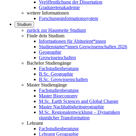
Veröffentlichung der Dissertation
Graduiertenakademie
weitere Informationen
Forschungsinformationssystem
Studium
zurück zur Hauptseite Studium
Finde dein Studium
Informationen für Abiturient*innen
Studienstarter*innen Geowissenschaften 2026
Geographie
Geowissenschaften
Bachelor Studiengänge
Fachstudienberatung
B.Sc. Geographie
B.Sc. Geowissenschaften
Master Studiengänge
Fachstudienberatung
Master Bioeconomy
M.Sc. Earth Sciences and Global Change
Master Nachhaltigkeitsgeographie
M.Sc. Regionalentwicklung – Dynamiken
räumlicher Transformation
Lehramt
Fachstudienberatung
Lehramt Geographie