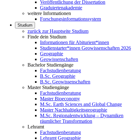
Veröffentlichung der Dissertation
Graduiertenakademie
weitere Informationen
Forschungsinformationssystem
Studium
zurück zur Hauptseite Studium
Finde dein Studium
Informationen für Abiturient*innen
Studienstarter*innen Geowissenschaften 2026
Geographie
Geowissenschaften
Bachelor Studiengänge
Fachstudienberatung
B.Sc. Geographie
B.Sc. Geowissenschaften
Master Studiengänge
Fachstudienberatung
Master Bioeconomy
M.Sc. Earth Sciences and Global Change
Master Nachhaltigkeitsgeographie
M.Sc. Regionalentwicklung – Dynamiken
räumlicher Transformation
Lehramt
Fachstudienberatung
Lehramt Geographie