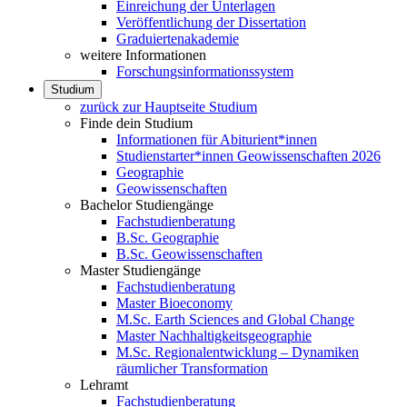
Einreichung der Unterlagen
Veröffentlichung der Dissertation
Graduiertenakademie
weitere Informationen
Forschungsinformationssystem
Studium
zurück zur Hauptseite Studium
Finde dein Studium
Informationen für Abiturient*innen
Studienstarter*innen Geowissenschaften 2026
Geographie
Geowissenschaften
Bachelor Studiengänge
Fachstudienberatung
B.Sc. Geographie
B.Sc. Geowissenschaften
Master Studiengänge
Fachstudienberatung
Master Bioeconomy
M.Sc. Earth Sciences and Global Change
Master Nachhaltigkeitsgeographie
M.Sc. Regionalentwicklung – Dynamiken
räumlicher Transformation
Lehramt
Fachstudienberatung