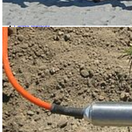
Campus Innenstadt
Campus Berthold-Beitz-Platz
Campus
Soldmannstraße
Campus Loefflerstraße
Campus Innenstadt
Campus Berthold-Beitz-Platz
Campus Soldmannstraße
Campus Loefflerstraße
Kontakt
Universität Greifswald
Domstraße 11
17489 Greifswald
Telefon +49 3834 420 0
Telefax +49 3834 420 1105
Uni Greifswald
News
Veranstaltungskalender