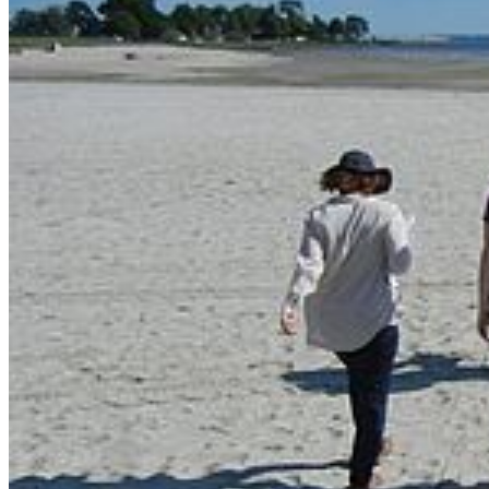
Instagram
LinkedIn
Facebook
YouTube
Mastodon
Bluesky
Uniapp
Karte