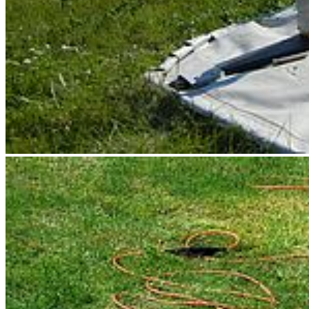
Germany
Telefon +49 3834 420 4557
Telefax +49 3834 420 4572
buettner@uni-greifswald.de
Lebenslauf / Akademische Laufbahn und co siehe
Webseite
Die Geophysik
Lehre
deckt die gesamte Bandbreite der Geophysik
ab. Es werden die Gravimetrie, Magnetik, Geoelektrik,
Elektromagnetik, Seismologie und Seismik behandelt. Somit
erhalten die Studierenden ein solides Grundwissen zu den einzelnen
Verfahren.
Der Schwerpunkt der betreuten
Qualifikationsarbeiten
und der
Forschung liegt an diesem Institut in der angewandten Geophysik.
Dies spiegelt sich auch in der apparativen Ausstatttung wieder. Im
Mittelpunkt stehen zum Beispiel Fragestellungen aus den Bereichen
der: