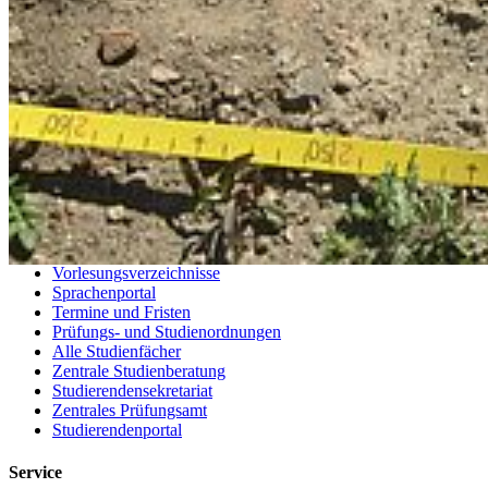
Telefonsuche
Organigramm
Einrichtungen A bis Z
Zuständigkeiten A bis Z
Universitätsmedizin
Sprachenzentrum
Stellenangebote
Satzungen & Formulare
Uniladen
Studierende
Selbstbedienungsportal
Vorlesungsverzeichnisse
Sprachenportal
Termine und Fristen
Prüfungs- und Studienordnungen
Alle Studienfächer
Zentrale Studienberatung
Studierendensekretariat
Zentrales Prüfungsamt
Studierendenportal
Service