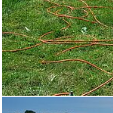
Hydrogeologie
Baugrundgeologie
Quartärgeologie
StrukturgeologieSedimentologie
Ein weiterer Fokus bilden Fragen aus der der Region Mecklenburg-
Vorpommern die in enger Verknüpfung zu den verschiedenen
Arbeitsgruppen bearbeitet werden, wie beispielsweise:
Unterstützung bei ingenieurgeologischen Fragestellungen
Bestimmung der Gründungstiefe von Bauwerken
Untersuchung der internen Strukturierung von Dünen oder
Strandwällen
Abbildung des Schichtenaufbaus einer eiszeitlichen Abfolge
die Untergrundstruktur in rutschungsgefährdeten Gebieten
Geothermie in NO-Deutschland
Soziale Medien