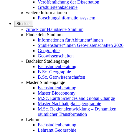
Veröffentlichung der Dissertation
Graduiertenakademie
weitere Informationen
Forschungsinformationssystem
Studium
zurück zur Hauptseite Studium
Finde dein Studium
Informationen für Abiturient*innen
Studienstarter*innen Geowissenschaften 2026
Geographie
Geowissenschaften
Bachelor Studiengänge
Fachstudienberatung
B.Sc. Geographie
B.Sc. Geowissenschaften
Master Studiengänge
Fachstudienberatung
Master Bioeconomy
M.Sc. Earth Sciences and Global Change
Master Nachhaltigkeitsgeographie
M.Sc. Regionalentwicklung – Dynamiken
räumlicher Transformation
Lehramt
Fachstudienberatung
Lehramt Geographie