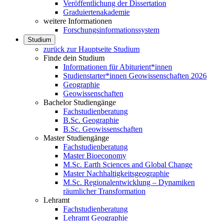
Veröffentlichung der Dissertation
Graduiertenakademie
weitere Informationen
Forschungsinformationssystem
Studium
zurück zur Hauptseite Studium
Finde dein Studium
Informationen für Abiturient*innen
Studienstarter*innen Geowissenschaften 2026
Geographie
Geowissenschaften
Bachelor Studiengänge
Fachstudienberatung
B.Sc. Geographie
B.Sc. Geowissenschaften
Master Studiengänge
Fachstudienberatung
Master Bioeconomy
M.Sc. Earth Sciences and Global Change
Master Nachhaltigkeitsgeographie
M.Sc. Regionalentwicklung – Dynamiken
räumlicher Transformation
Lehramt
Fachstudienberatung
Lehramt Geographie