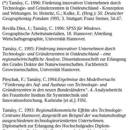
(*) Tamásy, C. 1996: Förderung innovativer Unternehmen durch
Technologie- und Gründerzentren in Ostdeutschland - Konzeption
und Wirkungen. In: Heinritz, G.; Kulke, E. (Hrsg.):
50. Deutscher
Geographentag Potsdam 1995
, 3. Stuttgart: Franz Steiner, 34-47.
Revilla Diez, J.; Tamásy, C. 1996:
SPSS für Windows
.
Geographische Arbeitsmaterialien, 18. Hannover: Abteilung
Wirtschaftsgeographie, Universität Hannover.
Tamásy, C. 1995:
Förderung innovativer Unternehmen durch
Technologie- und Gründerzentren in Ostdeutschland – eine
regionalwirtschaftliche Analyse
. Dissertationssschrift zur Erlangung
des Grades Doktor der Naturwissenschaften. Fachbereich
Geowissenschaften, Universität Hannover.
Pleschak, F.; Tamásy, C.
1994
:
Ergebnisse des Modellversuchs
“Förderung des Auf- und Ausbaus von Technologie- und
Gründerzentren in den neuen Bundesländern“
. 4. Analysebericht
des Fraunhofer Instituts für Systemtechnik und
Innovationsforschung. Karlsruhe [et al.]: FISI.
Tamásy, C. 1993
: Regionalökonomische Effekte des Technologie-
Centrums Hannover, dargestellt am Beispiel der wachstumsbedingt
ausgeschiedenen technologieorientierten Unternehmen.
Diplomarbeit zur Erlangung des Hochschulgrades Diplom-