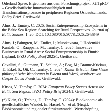
Oderland-Spree. Ergebnisse aus dem Forschungsprojekt „GITpRO“
– Gesellschaftliche Innovationsfähigkeit und
Transformationsprozesse in peripheren Regionen Ostdeutschlands.
Policy Brief
. Greifswald.
Alms, J.; Tamásy, C. 2026. Social Entrepreneurship Ecosystems in
the Baltic Sea Region: Searching for Rural Perspectives.
Journal of
Baltic Studies
, 1–26. DOI: 10.1080/01629778.2026.2643849
Alms, J.; Palmgren, M.; Endler, J.; Muotkavaara, J; Hedemäki
Kantola, O.; Raappana, M.; Tamásy, C. 2025: Innovative
Businesses in Rural Areas: Social Entrepreneurship in Finnish
Lapland. IFZO-
Policy Brief
2025/1. Greifswald.
Cavallini, S.; Gutmann, T.; Schlitte, A.; Bog, M.; Braune-Krickau,
T.; Erkel, S.; Ott, C.; Tamásy, C. 2024:
Kultur & Natur. Eine kleine
philosophische Wanderung in Eldena und Wieck, inspiriert von
Casper David Friedrich.
Greifswald.
Kitsos, V.; Tamásy, C. 2024:
European Policy Spaces Across the
Baltic Sea Region.
IFZO-
Policy Brief
2024/1. Greifswald.
(*) Klein, O.; Trebing, D.; Tamásy, C. (2024): Bioökonomie als
gesellschaftlicher Wandel. In: Hassel, V. et al. (Hrsg.):
Bioökonomie und regionaler Strukturwandel. Wertschöpfung,