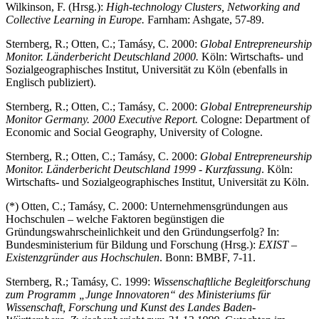
Wilkinson, F. (Hrsg.):
High-technology Clusters, Networking and
Collective Learning in Europe.
Farnham: Ashgate, 57-89.
Sternberg, R.; Otten, C.; Tamásy, C. 2000:
Global Entrepreneurship
Monitor. Länderbericht Deutschland 2000.
Köln: Wirtschafts- und
Sozialgeographisches Institut, Universität zu Köln (ebenfalls in
Englisch publiziert).
Sternberg, R.; Otten, C.; Tamásy, C. 2000:
Global Entrepreneurship
Monitor Germany. 2000 Executive Report.
Cologne: Department of
Economic and Social Geography, University of Cologne.
Sternberg, R.; Otten, C.; Tamásy, C. 2000:
Global Entrepreneurship
Monitor. Länderbericht Deutschland 1999 - Kurzfassung
. Köln:
Wirtschafts- und Sozialgeographisches Institut, Universität zu Köln.
(*) Otten, C.; Tamásy, C. 2000: Unternehmensgründungen aus
Hochschulen – welche Faktoren begünstigen die
Gründungswahrscheinlichkeit und den Gründungserfolg? In:
Bundesministerium für Bildung und Forschung (Hrsg.):
EXIST –
Existenzgründer aus Hochschulen
. Bonn: BMBF, 7-11.
Sternberg, R.; Tamásy, C. 1999:
Wissenschaftliche Begleitforschung
zum Programm „Junge Innovatoren“ des Ministeriums für
Wissenschaft, Forschung und Kunst des Landes Baden-