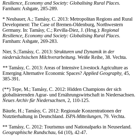
Resilience, Economy and Society: Globalising Rural Places
.
Farnham: Ashgate, 285-289.
* Neubauer, A.; Tamásy, C. 2013: Metropolitan Regions and Rural
Development: The Case of Bremen-Oldenburg, Northwestern
Germany. In: Tamásy, C.; Revilla-Diez, J. (Hrsg.):
Regional
Resilience, Economy and Society: Globalising Rural Places
.
Farnham: Ashgate, 269-283.
Nier, S.;
Tamásy, C. 2013:
Strukturen und Dynamik in der
niedersächsischen Milchverarbeitung
. Weiße Reihe, 38. Vechta.
**
Tamásy, C. 2013: Areas of Intensive Livestock Agriculture as
Emerging Alternative Economic Spaces?
Applied Geography,
45,
385-391.
(**) Tepe, M.; Tamásy, C. 2012: Hidden Champions der sich
globalisierenden Agrar- und Ernährungswirtschaft in Niedersachsen.
Neues Archiv für Niedersachsen
, 2, 110-125.
Bäurle, H.; Tamásy, C. 2012: Regionale Konzentrationen der
Nutztierhaltung in Deutschland.
ISPA-Mitteilungen
, 79. Vechta.
** Tamásy, C. 2012: Tourismus und Nationalparks in Neuseeland.
Geographische Rundschau
, 64 (10), 42-47.