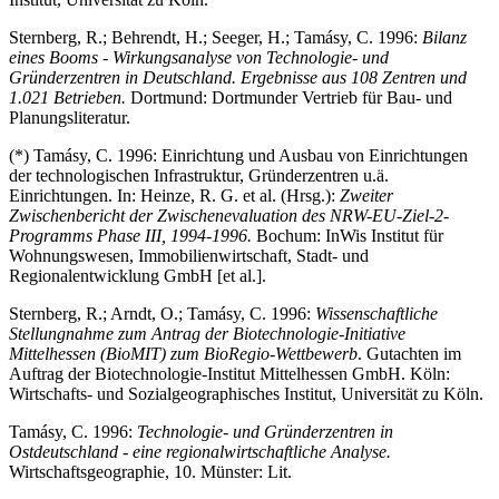
Sternberg, R.; Behrendt, H.; Seeger, H.; Tamásy, C. 1996:
Bilanz
eines Booms - Wirkungsanalyse von Technologie- und
Gründerzentren in Deutschland. Ergebnisse aus 108 Zentren und
1.021 Betrieben.
Dortmund: Dortmunder Vertrieb für Bau- und
Planungsliteratur.
(*) Tamásy, C. 1996: Einrichtung und Ausbau von Einrichtungen
der technologischen Infrastruktur, Gründerzentren u.ä.
Einrichtungen. In: Heinze, R. G. et al. (Hrsg.):
Zweiter
Zwischenbericht der Zwischenevaluation des NRW-EU-Ziel-2-
Programms Phase III, 1994-1996.
Bochum: InWis Institut für
Wohnungswesen, Immobilienwirtschaft, Stadt- und
Regionalentwicklung GmbH [et al.].
Sternberg, R.; Arndt, O.; Tamásy, C. 1996:
Wissenschaftliche
Stellungnahme zum Antrag der Biotechnologie-Initiative
Mittelhessen (BioMIT) zum BioRegio-Wettbewerb
. Gutachten im
Auftrag der Biotechnologie-Institut Mittelhessen GmbH. Köln:
Wirtschafts- und Sozialgeographisches Institut, Universität zu Köln.
Tamásy, C. 1996:
Technologie- und Gründerzentren in
Ostdeutschland - eine regionalwirtschaftliche Analyse.
Wirtschaftsgeographie, 10. Münster: Lit.