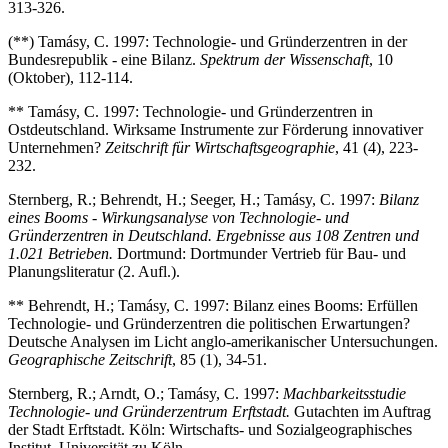
313-326.
(**) Tamásy, C. 1997: Technologie- und Gründerzentren in der
Bundesrepublik - eine Bilanz.
Spektrum der Wissenschaft
, 10
(Oktober), 112-114.
** Tamásy, C. 1997: Technologie- und Gründerzentren in
Ostdeutschland. Wirksame Instrumente zur Förderung innovativer
Unternehmen?
Zeitschrift für Wirtschaftsgeographie
, 41 (4), 223-
232.
Sternberg, R.; Behrendt, H.; Seeger, H.; Tamásy, C. 1997:
Bilanz
eines Booms - Wirkungsanalyse von Technologie- und
Gründerzentren in Deutschland. Ergebnisse aus 108 Zentren und
1.021 Betrieben.
Dortmund: Dortmunder Vertrieb für Bau- und
Planungsliteratur (2. Aufl.).
** Behrendt, H.; Tamásy, C. 1997: Bilanz eines Booms: Erfüllen
Technologie- und Gründerzentren die politischen Erwartungen?
Deutsche Analysen im Licht anglo-amerikanischer Untersuchungen.
Geographische Zeitschrift
, 85 (1), 34-51.
Sternberg, R.; Arndt, O.; Tamásy, C. 1997:
Machbarkeitsstudie
Technologie- und Gründerzentrum Erftstadt.
Gutachten im Auftrag
der Stadt Erftstadt. Köln: Wirtschafts- und Sozialgeographisches
Institut, Universität zu Köln.