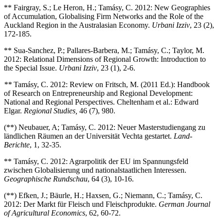
** Fairgray, S.; Le Heron, H.; Tamásy, C. 2012: New Geographies
of Accumulation, Globalising Firm Networks and the Role of the
Auckland Region in the Australasian Economy.
Urbani Izziv
, 23 (2),
172-185.
** Sua-Sanchez, P.; Pallares-Barbera, M.; Tamásy, C.; Taylor, M.
2012: Relational Dimensions of Regional Growth: Introduction to
the Special Issue.
Urbani Izziv
, 23 (1), 2-6.
**
Tamásy, C. 2012: Review on Fritsch, M. (2011 Ed.): Handbook
of Research on Entrepreneurship and Regional Development:
National and Regional Perspectives. Cheltenham et al.: Edward
Elgar.
Regional Studies,
46 (7), 980.
(**) Neubauer, A; Tamásy, C. 2012: Neuer Masterstudiengang zu
ländlichen Räumen an der Universität Vechta gestartet.
Land-
Berichte
, 1, 32-35.
** Tamásy, C. 2012: Agrarpolitik der EU im Spannungsfeld
zwischen Globalisierung und nationalstaatlichen Interessen.
Geographische Rundschau
, 64 (3), 10-16.
(**) Efken, J.; Bäurle, H.; Haxsen, G.; Niemann, C.; Tamásy, C.
2012: Der Markt für Fleisch und Fleischprodukte.
German Journal
of Agricultural Economics
, 62, 60-72.