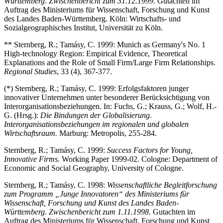
Württemberg
.
Zwischenbericht zum 31.12.1999.
Gutachten im
Auftrag des Ministeriums für Wissenschaft, Forschung und Kunst
des Landes Baden-Württemberg. Köln: Wirtschafts- und
Sozialgeographisches Institut, Universität zu Köln.
** Sternberg, R.; Tamásy, C. 1999: Munich as Germany's No. 1
High-technology Region: Empirical Evidence, Theoretical
Explanations and the Role of Small Firm/Large Firm Relationships.
Regional Studies
, 33 (4), 367-377.
(*) Sternberg, R.; Tamásy, C. 1999: Erfolgsfaktoren junger
innovativer Unternehmen unter besonderer Berücksichtigung von
Interorganisationsbeziehungen. In: Fuchs, G.; Krauss, G.; Wolf, H.-
G. (Hrsg.):
Die Bindungen der Globalisierung.
Interorganisationsbeziehungen im regionalen und globalen
Wirtschaftsraum.
Marburg: Metropolis, 255-284.
Sternberg, R.; Tamásy, C. 1999:
Success Factors for Young,
Innovative Firms.
Working Paper 1999-02. Cologne: Department of
Economic and Social Geography, University of Cologne.
Sternberg, R.; Tamásy, C. 1998:
Wissenschaftliche Begleitforschung
zum Programm „Junge Innovatoren“ des Ministeriums für
Wissenschaft, Forschung und Kunst des Landes Baden-
Württemberg
.
Zwischenbericht zum 1.11.1998.
Gutachten im
Auftrag des Ministeriums für Wissenschaft, Forschung und Kunst