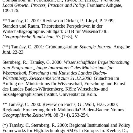
Local Growth. Process, Practice and Policy.
Farnham: Ashgate,
109-126.
** Tamásy, C. 2001: Review on Dicken, P.; Lloyd, P. 1999;
Standort und Raum. Theoretische Perspektiven in der
Wirtschaftsgeographie. Stuttgart: UTB für Wissenschaft.
Geographische Rundschau
, 53 (7+8), V.
(**) Tamásy, C. 2001: Gründungskultur.
Synergie Journal
, Ausgabe
Juni, 22-23.
Sternberg, R.; Tamásy, C. 2000:
Wissenschaftliche Begleitforschung
zum Programm „Junge Innovatoren“ des Ministeriums für
Wissenschaft, Forschung und Kunst des Landes Baden-
Württemberg
.
Zwischenbericht zum 31.12.2000.
Gutachten im
Auftrag des Ministeriums für Wissenschaft, Forschung und Kunst
des Landes Baden-Württemberg. Köln: Wirtschafts- und
Sozialgeographisches Institut, Universität zu Köln.
** Tamásy, C. 2000: Review on Fuchs, G.; Wolf, H.G. 2000;
Regionale Erneuerung durch Multimedia? Baden-Baden: Nomos.
Geographische Zeitschrift
, 88 (3+4), 253-254.
(*) Tamásy, C. Sternberg, R. 2000: Regional Institutional and Policy
Frameworks for High-technology SMEs in Europe. In: Keeble, D.;