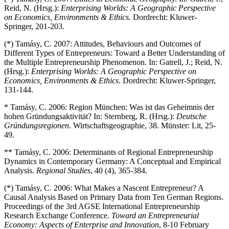
Reid, N. (Hrsg.):
Enterprising Worlds: A Geographic Perspective
on Economics, Environments & Ethics.
Dordrecht: Kluwer-
Springer, 201-203.
(*) Tamásy, C. 2007: Attitudes, Behaviours and Outcomes of
Different Types of Entrepreneurs: Toward a Better Understanding of
the Multiple Entrepreneurship Phenomenon. In: Gatrell, J.; Reid, N.
(Hrsg.):
Enterprising Worlds: A Geographic Perspective on
Economics, Environments & Ethics
. Dordrecht: Kluwer-Springer,
131-144.
* Tamásy, C. 2006: Region München: Was ist das Geheimnis der
hohen Gründungsaktivität? In: Sternberg, R. (Hrsg.):
Deutsche
Gründungsregionen
. Wirtschaftsgeographie, 38. Münster: Lit, 25-
49.
** Tamásy, C. 2006: Determinants of Regional Entrepreneurship
Dynamics in Contemporary Germany: A Conceptual and Empirical
Analysis.
Regional Studies
, 40 (4), 365-384.
(*) Tamásy, C. 2006: What Makes a Nascent Entrepreneur? A
Causal Analysis Based on Primary Data from Ten German Regions.
Proceedings of the 3rd AGSE International Entrepreneurship
Research Exchange Conference.
Toward an Entrepreneurial
Economy: Aspects of Enterprise and Innovation
, 8-10 February