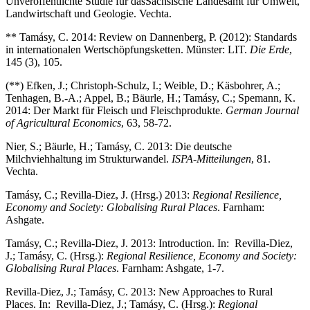
Unveröffentlichte Studie für das
Sächsische Landesamt für Umwelt,
Landwirtschaft und Geologie. Vechta.
** Tamásy, C. 2014: Review on Dannenberg, P. (2012): Standards
in internationalen Wertschöpfungsketten. Münster: LIT.
Die Erde
,
145 (3), 105.
(**) Efken, J.; Christoph-Schulz, I.; Weible, D.; Käsbohrer, A.;
Tenhagen, B.-A.; Appel, B.; Bäurle, H.; Tamásy, C.; Spemann, K.
2014: Der Markt für Fleisch und Fleischprodukte.
German Journal
of Agricultural Economics
, 63, 58-72.
Nier, S.; Bäurle, H.; Tamásy, C. 2013: Die deutsche
Milchviehhaltung im Strukturwandel.
ISPA-Mitteilungen
, 81.
Vechta.
Tamásy, C.; Revilla-Diez, J. (Hrsg.) 2013:
Regional Resilience,
Economy and Society: Globalising Rural Places
. Farnham:
Ashgate.
Tamásy, C.; Revilla-Diez, J. 2013: Introduction. In: Revilla-Diez,
J.; Tamásy, C. (Hrsg.):
Regional Resilience, Economy and Society:
Globalising Rural Places
. Farnham: Ashgate, 1-7.
Revilla-Diez, J.; Tamásy, C. 2013: New Approaches to Rural
Places. In: Revilla-Diez, J.; Tamásy, C. (Hrsg.):
Regional