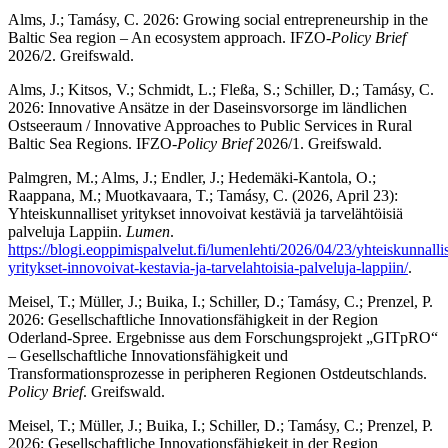
Alms, J.; Tamásy, C. 2026: Growing social entrepreneurship in the
Baltic Sea region – An ecosystem approach. IFZO-
Policy Brief
2026/2. Greifswald.
Alms, J.; Kitsos, V.; Schmidt, L.; Fleßa, S.; Schiller, D.; Tamásy, C.
2026: Innovative Ansätze in der Daseinsvorsorge im ländlichen
Ostseeraum / Innovative Approaches to Public Services in Rural
Baltic Sea Regions. IFZO-
Policy Brief
2026/1. Greifswald.
Palmgren, M.; Alms, J.; Endler, J.; Hedemäki-Kantola, O.;
Raappana, M.; Muotkavaara, T.; Tamásy, C. (2026, April 23):
Yhteiskunnalliset yritykset innovoivat kestäviä ja tarvelähtöisiä
palveluja Lappiin.
Lumen
.
https://blogi.eoppimispalvelut.fi/lumenlehti/2026/04/23/yhteiskunnallis
yritykset-innovoivat-kestavia-ja-tarvelahtoisia-palveluja-lappiin/
.
Meisel, T.; Müller, J.; Buika, I.; Schiller, D.; Tamásy, C.; Prenzel, P.
2026: Gesellschaftliche Innovationsfähigkeit in der Region
Oderland-Spree. Ergebnisse aus dem Forschungsprojekt „GITpRO“
– Gesellschaftliche Innovationsfähigkeit und
Transformationsprozesse in peripheren Regionen Ostdeutschlands.
Policy Brief
. Greifswald.
Meisel, T.; Müller, J.; Buika, I.; Schiller, D.; Tamásy, C.; Prenzel, P.
2026: Gesellschaftliche Innovationsfähigkeit in der Region