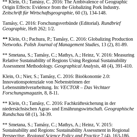
** Klein, O.; Tamásy, C. 2016: The Ambivalence of Geographic
Origin Effects: Evidence from the Globalizing Pork Industry.
Zeitschrift für Wirtschaftsgeographie
, 60 (3), 134-148.
Tamásy, C. 2016: Forschungsverbünde (Editorial).
Rundbrief
Geographie
, Heft 262; 1/2.
**
Klein, O.; Pachura, P.; Tamásy, C. 2016: Globalizing Production
Networks.
Polish Journal of Management Studies
, 13 (2), 81-89.
** Smetana, S.; Tamásy, C.; Mathys, A.; Heinz, V. 2016: Measuring
Relative Sustainability of Regions Using Regional Sustainability
Assessment Methodology.
Geographical Analysis
, 48 (4), 391-410.
Klein, O.; Nier, S.; Tamásy, C. 2016: Bioökonomie 2.0:
Innovationspotenziale von Nebenströmen der
Lebensmittelverarbeitung. In:
VECTOR – Das Vechtaer
Forschungsmagazin
, 8, 8-11.
** Klein, O.; Tamásy, C. 2016: Fachkräftesicherung in der
niedersächsischen Agrar- und Ernährungswirtschaft.
Geographische
Rundschau
68 (1), 34-39.
** Smetana, S.; Tamásy, C.; Mathys, A.; Heinz, V. 2015:
Sustainability and Regions: Sustainability Assessment in Regional
Perspective.
Regional Science Policy and Practice
7 (4), 163-186.