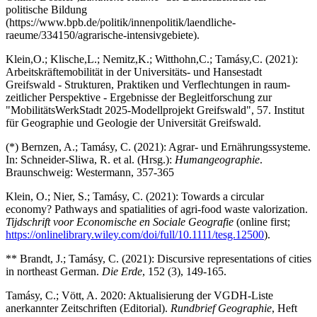
politische Bildung
(https://www.bpb.de/politik/innenpolitik/laendliche-
raeume/334150/agrarische-intensivgebiete).
Klein,O.; Klische,L.; Nemitz,K.; Witthohn,C.; Tamásy,C. (2021):
Arbeitskräftemobilität in der Universitäts- und Hansestadt
Greifswald - Strukturen, Praktiken und Verflechtungen in raum-
zeitlicher Perspektive - Ergebnisse der Begleitforschung zur
"MobilitätsWerkStadt 2025-Modellprojekt Greifswald", 57. Institut
für Geographie und Geologie der Universität Greifswald.
(*) Bernzen, A.; Tamásy, C. (2021): Agrar- und Ernährungssysteme.
In: Schneider-Sliwa, R. et al. (Hrsg.):
Humangeographie
.
Braunschweig: Westermann, 357-365
Klein, O.; Nier, S.; Tamásy, C. (2021): Towards a circular
economy? Pathways and spatialities of agri-food waste valorization.
Tijdschrift voor Economische en Sociale Geografie
(online first;
https://onlinelibrary.wiley.com/doi/full/10.1111/tesg.12500
).
** Brandt, J.; Tamásy, C. (2021): Discursive representations of cities
in northeast German.
Die Erde
, 152 (3), 149-165.
Tamásy, C.; Vött, A. 2020: Aktualisierung der VGDH-Liste
anerkannter Zeitschriften (Editorial).
Rundbrief Geographie
, Heft