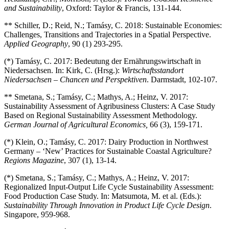
and Sustainability
, Oxford: Taylor & Francis, 131-144.
** Schiller, D.; Reid, N.; Tamásy, C. 2018: Sustainable Economies:
Challenges, Transitions and Trajectories in a Spatial Perspective.
Applied Geography
, 90 (1) 293-295.
(*) Tamásy, C. 2017: Bedeutung der Ernährungswirtschaft in
Niedersachsen. In: Kirk, C. (Hrsg.):
Wirtschaftsstandort
Niedersachsen – Chancen und Perspektiven
. Darmstadt, 102-107.
** Smetana, S.; Tamásy, C.; Mathys, A.; Heinz, V. 2017:
Sustainability Assessment of Agribusiness Clusters: A Case Study
Based on Regional Sustainability Assessment Methodology.
German Journal of Agricultural Economics,
66 (3), 159-171.
(*) Klein, O.; Tamásy, C. 2017: Dairy Production in Northwest
Germany – ‘New’ Practices for Sustainable Coastal Agriculture?
Regions Magazine
, 307 (1), 13-14.
(*) Smetana, S.; Tamásy, C.; Mathys, A.; Heinz, V. 2017:
Regionalized Input-Output Life Cycle Sustainability Assessment:
Food Production Case Study. In: Matsumota, M. et al. (Eds.):
Sustainability Through Innovation in Product Life Cycle Design
.
Singapore, 959-968.