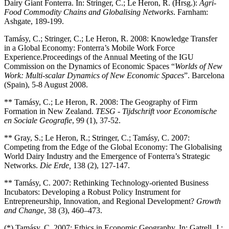
Dairy Giant Fonterra. In: Stringer, C.; Le Heron, R. (Hrsg.):
Agri-
Food Commodity Chains and Globalising Networks
. Farnham:
Ashgate, 189-199.
Tamásy, C.; Stringer, C.; Le Heron, R. 2008: Knowledge Transfer
in a Global Economy: Fonterra’s Mobile Work Force
Experience.
Proceedings of the Annual Meeting of the IGU
Commission on the Dynamics of Economic Spaces “
Worlds of New
Work: Multi-scalar Dynamics of New Economic Spaces
”. Barcelona
(Spain), 5-8 August 2008.
** Tamásy, C.; Le Heron, R. 2008: The Geography of Firm
Formation in New Zealand.
TESG - Tijdschrift voor Economische
en Sociale Geografie
, 99 (1), 37-52.
** Gray, S.; Le Heron, R.; Stringer, C.; Tamásy, C. 2007:
Competing from the Edge of the Global Economy: The Globalising
World Dairy Industry and the Emergence of Fonterra’s Strategic
Networks.
Die Erde,
138 (2), 127-147.
** Tamásy, C. 2007: Rethinking Technology-oriented Business
Incubators: Developing a Robust Policy Instrument for
Entrepreneurship, Innovation, and Regional Development?
Growth
and Change
, 38 (3), 460–473.
(*) Tamásy, C. 2007: Ethics in Economic Geography. In: Gatrell, J.;