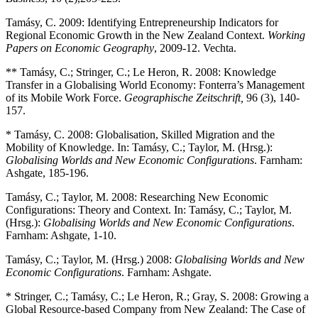
Tamásy, C. 2009: Identifying Entrepreneurship Indicators for
Regional Economic Growth in the New Zealand Context.
Working
Papers on Economic Geography
, 2009-12. Vechta.
** Tamásy, C.; Stringer, C.; Le Heron, R. 2008: Knowledge
Transfer in a Globalising World Economy: Fonterra’s Management
of its Mobile Work Force.
Geographische Zeitschrift,
96 (3), 140-
157.
* Tamásy, C. 2008: Globalisation, Skilled Migration and the
Mobility of Knowledge. In: Tamásy, C.; Taylor, M. (Hrsg.):
Globalising Worlds and New Economic Configurations
. Farnham:
Ashgate, 185-196.
Tamásy, C.; Taylor, M. 2008: Researching New Economic
Configurations: Theory and Context. In: Tamásy, C.; Taylor, M.
(Hrsg.):
Globalising Worlds and New Economic Configurations
.
Farnham: Ashgate, 1-10.
Tamásy, C.; Taylor, M. (Hrsg.) 2008:
Globalising Worlds and New
Economic Configurations
. Farnham: Ashgate.
* Stringer, C.; Tamásy, C.; Le Heron, R.; Gray, S. 2008: Growing a
Global Resource-based Company from New Zealand: The Case of