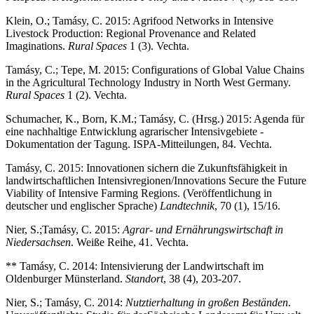
Klein, O.; Tamásy, C. 2015: Agrifood Networks in Intensive
Livestock Production: Regional Provenance and Related
Imaginations.
Rural Spaces
1 (3). Vechta.
Tamásy, C.; Tepe, M. 2015: Configurations of Global Value Chains
in the Agricultural Technology Industry in North West Germany.
Rural Spaces
1 (2). Vechta.
Schumacher, K., Born, K.M.; Tamásy, C. (Hrsg.) 2015: Agenda für
eine nachhaltige Entwicklung agrarischer Intensivgebiete -
Dokumentation der Tagung. ISPA-Mitteilungen, 84. Vechta.
Tamásy, C. 2015: Innovationen sichern die Zukunftsfähigkeit in
landwirtschaftlichen Intensivregionen/Innovations Secure the Future
Viability of Intensive Farming Regions. (Veröffentlichung in
deutscher und englischer Sprache)
Landtechnik
, 70 (1), 15/16.
Nier, S.;
Tamásy, C. 2015:
Agrar- und Ernährungswirtschaft in
Niedersachsen
. Weiße Reihe, 41. Vechta.
** Tamásy, C. 2014: Intensivierung der Landwirtschaft im
Oldenburger Münsterland.
Standort
, 38 (4), 203-207.
Nier, S.; Tamásy, C. 2014:
Nutztierhaltung in großen Beständen
.