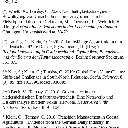
286, 1-4.
(*) Woelk, A.; Tamásy, C. 2020: Nachhaltigkeitsstrategien zur
Bewältigung von Unsicherheiten in der agro-industriellen
Fleischproduktion. In: Diekmann, M.; Theuvsen, L.; Weinrich, R.
(Hrsg):
Sustainability Transitions in der Lebensmittelproduktion.
Göttingen: Universitätsverlag, 53-72.
(*) Tamásy, C.; Klein, O. 2020: Zukunftsfähige Agrarstrukturen in
Ostdeutschland? In: Becker, S.; Naumann, H. (Hrsg.):
Regionalentwicklung in Ostdeutschland. Dynamiken, Perspektiven
und der Beitrag der Humangeographie.
Berlin: Springer Spektrum,
361-373.
** Nier, S.; Klein, O.; Tamásy, C. 2019: Global Crop Value Chains:
Shifts and Challenges in South-North Relations.
Social Sciences,
8
(3), 85; doi:10.3390/socsci8030085.
(**) Beck, V.; Tamásy, C. 2018: Governance in der
niedersächsischen Ernährungswirtschaft: Eine Netzwerk- und
Diskursanalyse mit dem Fokus Tierwohl.
Neues Archiv für
Niedersachsen
, II/2018, 91-104.
* Klein, O.; Tamásy, C. 2018: Transition Management in Coastal
Agriculture – Evidence from the German Dairy Industry. In:
Heidkamp, C.P.; Morrison, J. (Eds.):
Towards Coastal Resilience