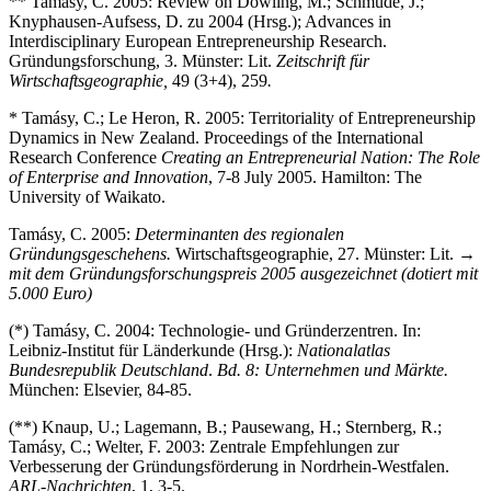
** Tamásy, C. 2005: Review on Dowling, M.; Schmude, J.;
Knyphausen-Aufsess, D. zu 2004 (Hrsg.); Advances in
Interdisciplinary European Entrepreneurship Research.
Gründungsforschung, 3. Münster: Lit.
Zeitschrift für
Wirtschaftsgeographie,
49 (3+4), 259
.
* Tamásy, C.; Le Heron, R. 2005: Territoriality of Entrepreneurship
Dynamics in New Zealand. Proceedings of the International
Research Conference
Creating an Entrepreneurial Nation: The Role
of Enterprise and Innovation
, 7-8 July 2005. Hamilton: The
University of Waikato.
Tamásy, C. 2005:
Determinanten des regionalen
Gründungsgeschehens.
Wirtschaftsgeographie, 27. Münster: Lit.
→
mit dem Gründungsforschungspreis 2005 ausgezeichnet (dotiert mit
5.000 Euro)
(*) Tamásy, C. 2004: Technologie- und Gründerzentren. In:
Leibniz-Institut für Länderkunde (Hrsg.):
Nationalatlas
Bundesrepublik Deutschland
.
Bd. 8: Unternehmen und Märkte.
München: Elsevier, 84-85.
(**) Knaup, U.; Lagemann, B.; Pausewang, H.; Sternberg, R.;
Tamásy, C.; Welter, F. 2003: Zentrale Empfehlungen zur
Verbesserung der Gründungsförderung in Nordrhein-Westfalen.
ARL-Nachrichten
, 1, 3-5.