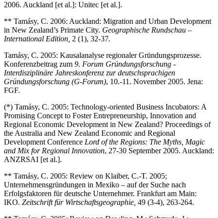
2006. Auckland [et al.]: Unitec [et al.].
** Tamásy, C. 2006: Auckland: Migration and Urban Development
in New Zealand’s Primate City.
Geographische Rundschau –
International Edition,
2 (1), 32-37
.
Tamásy, C. 2005: Kausalanalyse regionaler Gründungsprozesse
.
Konferenzbeitrag zum
9. Forum Gründungsforschung -
Interdisziplinäre Jahreskonferenz zur deutschsprachigen
Gründungsforschung (G-Forum)
, 10.-11. November 2005. Jena:
FGF.
(*) Tamásy, C. 2005: Technology-oriented Business Incubators: A
Promising Concept to Foster Entrepreneurship, Innovation and
Regional Economic Development in New Zealand? Proceedings of
the Australia and New Zealand Economic and Regional
Development Conference
Lord of the Regions: The Myths, Magic
and Mix for Regional Innovation
, 27-30 September 2005. Auckland:
ANZRSAI [et al.].
** Tamásy, C. 2005: Review on Klaiber, C.-T. 2005;
Unternehmensgründungen in Mexiko – auf der Suche nach
Erfolgsfaktoren für deutsche Unternehmer. Frankfurt am Main:
IKO.
Zeitschrift für Wirtschaftsgeographie,
49 (3-4), 263-264.