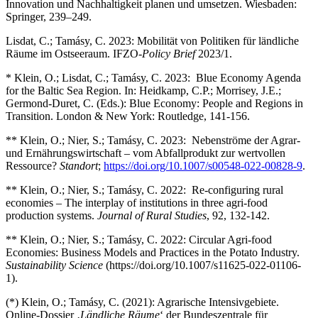
Innovation und Nachhaltigkeit planen und umsetzen. Wiesbaden:
Springer, 239–249.
Lisdat, C.; Tamásy, C. 2023: Mobilität von Politiken für ländliche
Räume im Ostseeraum. IFZO-
Policy Brief
2023/1.
* Klein, O.; Lisdat, C.; Tamásy, C. 2023: Blue Economy Agenda
for the Baltic Sea Region. In: Heidkamp, C.P.; Morrisey, J.E.;
Germond-Duret, C. (Eds.): Blue Economy: People and Regions in
Transition. London & New York: Routledge, 141-156.
** Klein, O.; Nier, S.; Tamásy, C. 2023: Nebenströme der Agrar-
und Ernährungswirtschaft – vom Abfallprodukt zur wertvollen
Ressource?
Standort
;
https://doi.org/10.1007/s00548-022-00828-9
.
** Klein, O.; Nier, S.; Tamásy, C. 2022: Re-configuring rural
economies – The interplay of institutions in three agri-food
production systems.
Journal of Rural Studies
, 92, 132-142.
** Klein, O.; Nier, S.; Tamásy, C. 2022: Circular Agri-food
Economies: Business Models and Practices in the Potato Industry.
Sustainability Science
(https://doi.org/10.1007/s11625-022-01106-
1).
(*) Klein, O.; Tamásy, C. (2021): Agrarische Intensivgebiete.
Online-Dossier ‚
Ländliche Räume
‘ der Bundeszentrale für