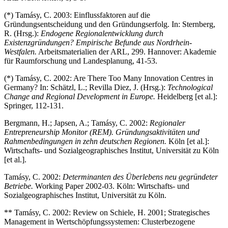
(*) Tamásy, C. 2003: Einflussfaktoren auf die
Gründungsentscheidung und den Gründungserfolg. In: Sternberg,
R. (Hrsg.):
Endogene Regionalentwicklung durch
Existenzgründungen? Empirische Befunde aus Nordrhein-
Westfalen.
Arbeitsmaterialien der ARL, 299. Hannover: Akademie
für Raumforschung und Landesplanung, 41-53.
(*) Tamásy, C. 2002: Are There Too Many Innovation Centres in
Germany? In: Schätzl, L.; Revilla Diez, J. (Hrsg.):
Technological
Change and Regional Development in Europe.
Heidelberg [et al.]:
Springer, 112-131.
Bergmann, H.; Japsen, A.; Tamásy, C. 2002:
Regionaler
Entrepreneurship Monitor (REM). Gründungsaktivitäten und
Rahmenbedingungen in zehn deutschen Regionen.
Köln [et al.]:
Wirtschafts- und Sozialgeographisches Institut, Universität zu Köln
[et al.].
Tamásy, C. 2002:
Determinanten des Überlebens neu gegründeter
Betriebe.
Working Paper 2002-03. Köln: Wirtschafts- und
Sozialgeographisches Institut, Universität zu Köln.
** Tamásy, C. 2002: Review on Schiele, H. 2001; Strategisches
Management in Wertschöpfungssystemen: Clusterbezogene