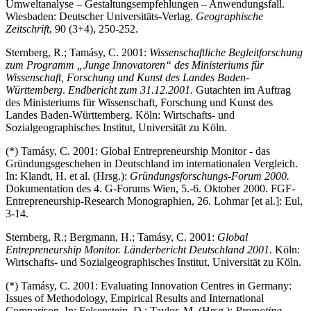
Umweltanalyse – Gestaltungsempfehlungen – Anwendungsfall.
Wiesbaden: Deutscher Universitäts-Verlag.
Geographische
Zeitschrift
, 90 (3+4), 250-252.
Sternberg, R.; Tamásy, C. 2001:
Wissenschaftliche Begleitforschung
zum Programm „Junge Innovatoren“ des Ministeriums für
Wissenschaft, Forschung und Kunst des Landes Baden-
Württemberg
.
Endbericht zum 31.12.2001.
Gutachten im Auftrag
des Ministeriums für Wissenschaft, Forschung und Kunst des
Landes Baden-Württemberg. Köln: Wirtschafts- und
Sozialgeographisches Institut, Universität zu Köln.
(*) Tamásy, C. 2001: Global Entrepreneurship Monitor - das
Gründungsgeschehen in Deutschland im internationalen Vergleich.
In: Klandt, H. et al. (Hrsg.):
Gründungsforschungs-Forum 2000.
Dokumentation des 4. G-Forums Wien, 5.-6. Oktober 2000. FGF-
Entrepreneurship-Research Monographien, 26. Lohmar [et al.]: Eul,
3-14.
Sternberg, R.; Bergmann, H.; Tamásy, C. 2001:
Global
Entrepreneurship Monitor. Länderbericht Deutschland 2001.
Köln:
Wirtschafts- und Sozialgeographisches Institut, Universität zu Köln.
(*) Tamásy, C. 2001: Evaluating Innovation Centres in Germany:
Issues of Methodology, Empirical Results and International
Comparison. In: Felsenstein, D.; Taylor, M. (Hrsg.):
Promoting