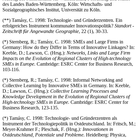
des Landes Baden-Württemberg. Köln: Wirtschafts- und
Sozialgeographisches Institut, Universität zu Köln.
(**) Tamásy, C. 1998: Technologie- und Gründerzentren. Ein
erfolgreiches Instrument kommunaler Innovationspolitik?
Standort -
Zeitschrift für Angewandte Geographie
, 22 (1), 30-33.
(*) Sternberg, R.; Tamásy, C. 1998: SMEs and Large Firms in
Germany: How do they Differ in Terms of Innovative Linkages? In:
Keeble, D.; Lawson, C. (Hrsg.):
Networks, Links and Large Firm
Impacts on the Evolution of Regional Clusters of High-technology
SMEs in Europe.
Cambridge: ESRC Center for Business Research,
103-116.
(*) Sternberg, R.; Tamásy, C. 1998: Informal Networking and
Collective Learning by Innovative SMEs in Germany. In: Keeble,
D.; Lawson, C. (Hrsg.):
Collective Learning Processes and
Knowledge Development in the Evolution of Regional Clusters of
High-technology SMEs in Europe.
Cambridge: ESRC Center for
Business Research, 123-135.
(*) Tamásy, C. 1998: Technologie- und Gründerzentren als
Instrument der Technologiepolitik in Ostdeutschland. In: Fritsch, M.;
Meyer-Krahmer F.; Pleschak, F. (Hrsg.
): Innovationen in
Ostdeutschland, Potentiale und Probleme.
Heidelberg: Physica,