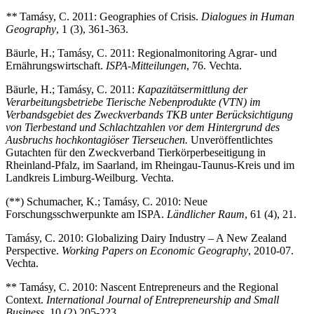
**
Tamásy, C. 2011: Geographies of Crisis.
Dialogues in Human
Geography
, 1 (3), 361-363.
Bäurle, H.; Tamásy, C. 2011: Regionalmonitoring Agrar- und
Ernährungswirtschaft.
ISPA-Mitteilungen
, 76. Vechta.
Bäurle, H.; Tamásy, C. 2011:
Kapazitätsermittlung der
Verarbeitungsbetriebe Tierische Nebenprodukte (VTN) im
Verbandsgebiet des Zweckverbands TKB unter Berücksichtigung
von Tierbestand und Schlachtzahlen vor dem Hintergrund des
Ausbruchs hochkontagiöser Tierseuchen.
Unveröffentlichtes
Gutachten für den Zweckverband Tierkörperbeseitigung in
Rheinland-Pfalz, im Saarland, im Rheingau-Taunus-Kreis und im
Landkreis Limburg-Weilburg. Vechta.
(**) Schumacher, K.; Tamásy, C. 2010: Neue
Forschungsschwerpunkte am ISPA.
Ländlicher Raum
, 61 (4), 21.
Tamásy, C. 2010: Globalizing Dairy Industry – A New Zealand
Perspective.
Working Papers on Economic Geography
, 2010-07.
Vechta.
** Tamásy, C. 2010: Nascent Entrepreneurs and the Regional
Context.
International Journal of Entrepreneurship and Small
Business
, 10 (2),
205-223.