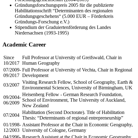
Gründungsforschungspreis 2005 für die publizierte
Habilitationsschrift “Determinanten des regionalen
Gründungsgeschehens“ (5.000 EUR – Förderkreis
Gründungs-Forschung e.V.)
Stipendium der Graduiertenförderung des Landes
Niedersachsen (1993-1995)
Academic Career
Since
Full Professor at University of Greifswald, Chair in
10/2017
Human Geography
07/2009-
Full Professor at University of Vechta, Chair in Regional
09/2017
Development
Visiting Research Fellow, School of Geography, Earth &
03/2007
Environmental Sciences, University of Birmingham, UK
Heisenberg Fellow - German Research Foundation,
09/2004-
School of Environment, The University of Auckland,
06/2009
New Zealand
Habilitation (Second Doctorate). Title of Habilitation
07/2004
Thesis: “Determinants of regional entrepreneurship”
01/1998-
Assistant Professor at the Chair in Economic Geography,
12/2003
University of Cologne, Germany
04/1996-
Research Assistant at the Chair in Economic Geography,