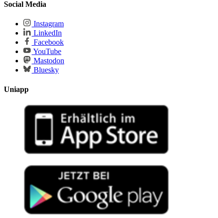
Social Media
Instagram
LinkedIn
Facebook
YouTube
Mastodon
Bluesky
Uniapp