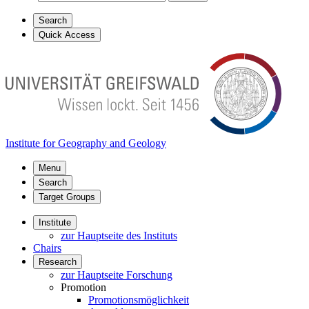
Search
Quick Access
Institute for Geography and Geology
Menu
Search
Target Groups
Institute
zur Hauptseite des Instituts
Chairs
Research
zur Hauptseite Forschung
Promotion
Promotionsmöglichkeit