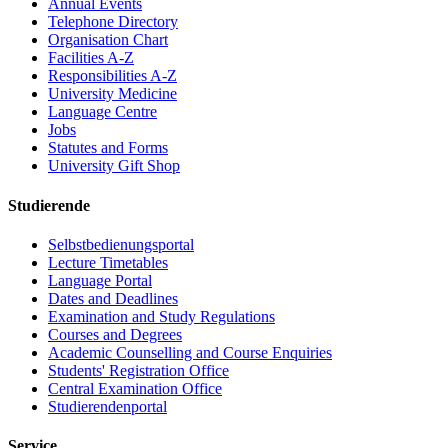
Annual Events
Telephone Directory
Organisation Chart
Facilities A-Z
Responsibilities A-Z
University Medicine
Language Centre
Jobs
Statutes and Forms
University Gift Shop
Studierende
Selbstbedienungsportal
Lecture Timetables
Language Portal
Dates and Deadlines
Examination and Study Regulations
Courses and Degrees
Academic Counselling and Course Enquiries
Students' Registration Office
Central Examination Office
Studierendenportal
Service