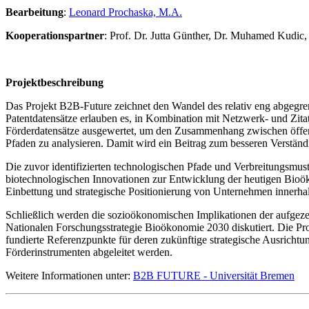
Bearbeitung
:
Leonard Prochaska, M.A.
Kooperationspartner
: Prof. Dr. Jutta Günther, Dr. Muhamed Kudic,
Projektbeschreibung
Das Projekt B2B-Future zeichnet den Wandel des relativ eng abgegren
Patentdatensätze erlauben es, in Kombination mit Netzwerk- und Zit
Förderdatensätze ausgewertet, um den Zusammenhang zwischen öffentl
Pfaden zu analysieren. Damit wird ein Beitrag zum besseren Verständ
Die zuvor identifizierten technologischen Pfade und Verbreitungsmu
biotechnologischen Innovationen zur Entwicklung der heutigen Bioök
Einbettung und strategische Positionierung von Unternehmen innerhal
Schließlich werden die sozioökonomischen Implikationen der aufgezei
Nationalen Forschungsstrategie Bioökonomie 2030 diskutiert. Die Pro
fundierte Referenzpunkte für deren zukünftige strategische Ausricht
Förderinstrumenten abgeleitet werden.
Weitere Informationen unter:
B2B FUTURE - Universität Bremen