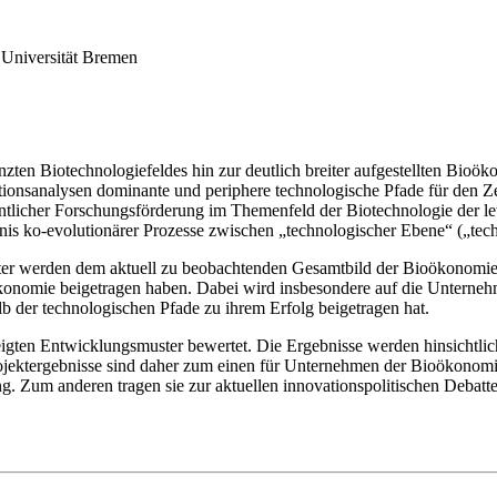
 Universität Bremen
zten Biotechnologiefeldes hin zur deutlich breiter aufgestellten Bioö
ationsanalysen dominante und periphere technologische Pfade für den
icher Forschungsförderung im Themenfeld der Biotechnologie der letz
nis ko-evolutionärer Prozesse zwischen „technologischer Ebene“ („tech
ster werden dem aktuell zu beobachtenden Gesamtbild der Bioökonomie g
onomie beigetragen haben. Dabei wird insbesondere auf die Unternehm
b der technologischen Pfade zu ihrem Erfolg beigetragen hat.
gten Entwicklungsmuster bewertet. Die Ergebnisse werden hinsichtlich
jektergebnisse sind daher zum einen für Unternehmen der Bioökonomie r
ung. Zum anderen tragen sie zur aktuellen innovationspolitischen Debat