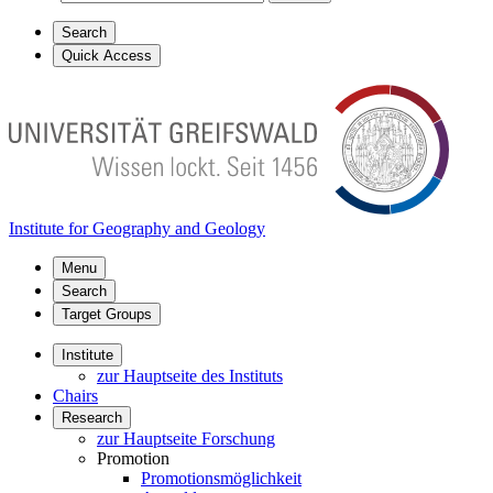
Search
Quick Access
Institute for Geography and Geology
Menu
Search
Target Groups
Institute
zur Hauptseite des Instituts
Chairs
Research
zur Hauptseite Forschung
Promotion
Promotionsmöglichkeit